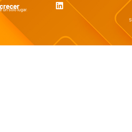
 crecer
 un sólo lugar.
S