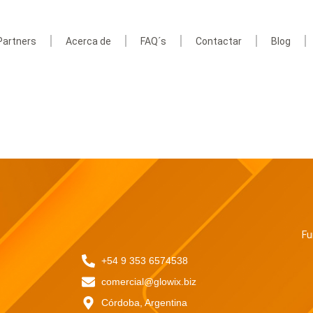
Partners
Acerca de
FAQ´s
Contactar
Blog
Fu
+54 9 353 6574538
comercial@glowix.biz
Córdoba, Argentina