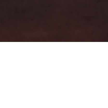
DISPONIBILIDAD
| GESTIÓN |
TRANSFORMACIÓN
Glowix es una plataforma
en la nube que gestiona
la operatoria comercial de