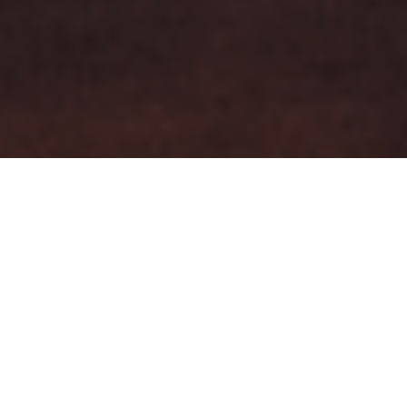
DISPONIBILIDAD
| GESTIÓN |
TRANSFORMACIÓN
Glowix es una plataforma
en la nube que gestiona
la operatoria comercial de