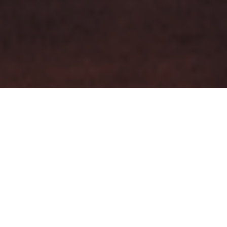
DISPONIBILIDAD
| GESTIÓN |
TRANSFORMACIÓN
Glowix es una plataforma
en la nube que gestiona
la operatoria comercial de